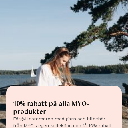
Här hittar du alla MYO's instruktioner som är
framtagna så att alla kan använda dem, även
nybörjare. Material till varje produkt kan du enkelt
köpa genom att klicka på respektive instruktion.
Njut av ditt skapande, önskar vi från MYO!
Visa alla instruktioner
Medlemserbjudande Juli-Augusti
10% rabatt på alla MYO-
produkter
Förgyll sommaren med garn och tillbehör
från MYO's egen kollektion och få 10% rabatt