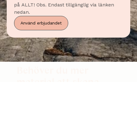
på ALLT! Obs. Endast tillgänglig via länken
nedan.
Använd erbjudandet
Behöver du mer
material att skapa
med?
Du kan köpa allt material vi använder i
instruktionerna från vår webshop.
Gå till shop