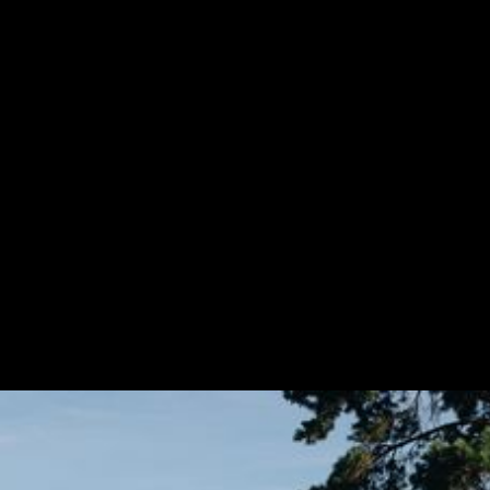
Hej
Namn
,