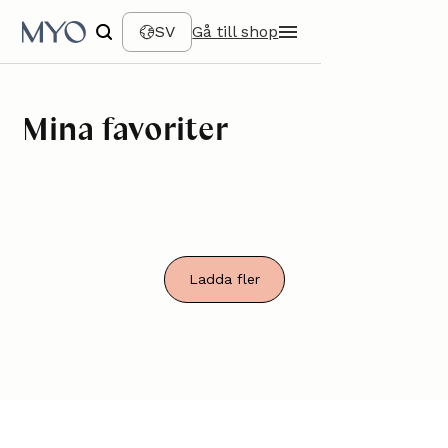
SV
Gå till shop
Mina favoriter
Ladda fler