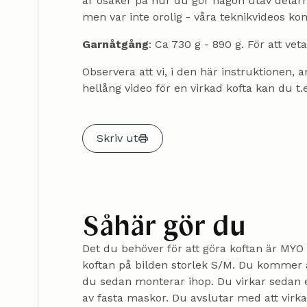
är osäker på hur du gör någon utav delarn
men var inte orolig - våra teknikvideos kom
Garnåtgång
: Ca 730 g - 890 g. För att ve
Observera att vi, i den här instruktionen,
hellång video för en virkad kofta kan du t.
Skriv ut
Såhär gör du
Det du behöver för att göra koftan är MYO 
koftan på bilden storlek S/M. ‍Du kommer 
du sedan monterar ihop. Du virkar sedan 
av fasta maskor. Du avslutar med att virk