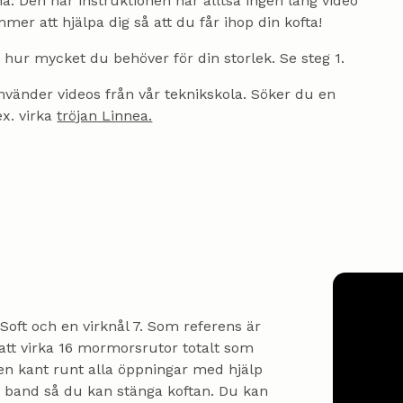
a. Den här instruktionen har alltså ingen lång video
mer att hjälpa dig så att du får ihop din kofta!
ta hur mycket du behöver för din storlek. Se steg 1.
 använder videos från vår teknikskola. Söker du en
ex. virka
tröjan Linnea.
Soft och en virknål 7. ‍Som referens är
att virka 16 mormorsrutor totalt som
en kant runt alla öppningar med hjälp
a band så du kan stänga koftan. Du kan