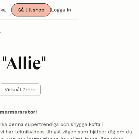
ska
Gå till shop
Logga in
"
"Allie"
Virknål 7mm
 mormorsrutor!
rka denna supertrendiga och snygga kofta i
vi har teknikvideos längst vägen som hjälper dig om du