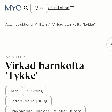
SV
Gå till shop
Alla instruktioner
Barn
Virkad barnkofta "Lykke"
MÖNSTER
Virkad barnkofta
"Lykke"
Barn
Virkning
Cotton Cloud | 100g
Träknappar 6pack 10, 20 eller 30mm