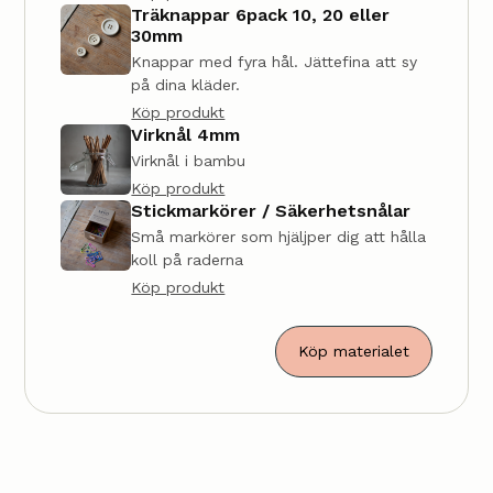
Träknappar 6pack 10, 20 eller
30mm
Knappar med fyra hål. Jättefina att sy
på dina kläder.
Köp produkt
Virknål 4mm
Virknål i bambu
Köp produkt
Stickmarkörer / Säkerhetsnålar
Små markörer som hjäljper dig att hålla
koll på raderna
Köp produkt
Köp materialet