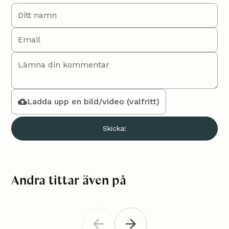
Ladda upp en bild/video (valfritt)
Andra tittar även på
Virkad solhatt "Märta"
Virkad
Barn
Barn
Virkad hatt för barn & vuxen
Virka en 