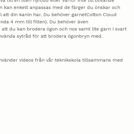
till en liten nyfödd eller varför inte till blivande
kan enkelt anpassas med de färger du önskar och
ill att din kanin har. Du behöver garnetCotton Cloud
nda 4 mm till filten). Du behöver även
å att du kan brodera ögon och nos samt lite garn i svart
t använda sytråd för att brodera ögonbryn med.
 använder videos från vår teknikskola tillsammans med