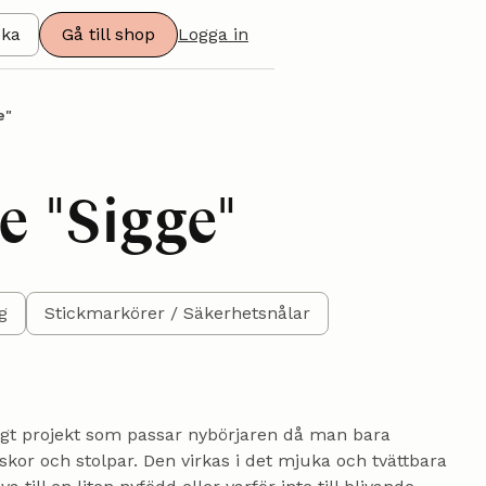
ska
Gå till shop
Logga in
e"
e "Sigge"
g
Stickmarkörer / Säkerhetsnålar
oligt projekt som passar nybörjaren då man bara
kor och stolpar. Den virkas i det mjuka och tvättbara