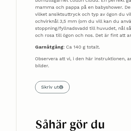
bomullsgarnet cotton cloud. En perfekt gåva 
mamma och pappa på en babyshower. Den 
vilket ansiktsuttryck och typ av ögon du v
ochvirknål 3,5 mm (om du vill kan du anvä
stoppning/fyllnadsvadd till huvudet, nål s
och rosa till ögon och nos. Det är fint at
Garnåtgång
: Ca 140 g totalt.
Observera att vi, i den här instruktionen,
bilder.
Skriv ut
Såhär gör du