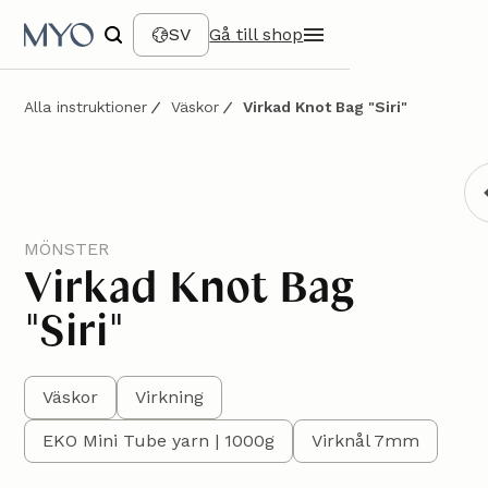
SV
Gå till shop
Alla instruktioner
Väskor
Virkad Knot Bag "Siri"
MÖNSTER
Virkad Knot Bag
"Siri"
Väskor
Virkning
EKO Mini Tube yarn | 1000g
Virknål 7mm