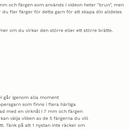
7 mm och färgen som används i videon heter "brun", men
 fler färger för detta garn för att skapa din alldeles
er om du virkar den större eller ett större brätte.
 vi går igenom alla moment
ppersgarn som finns i flera härliga
rkad med en virknål i 7 mm och färgen
n välja vilken av de 5 färgerna du vill
t. Tänk på att 1 nystan inte räcker om