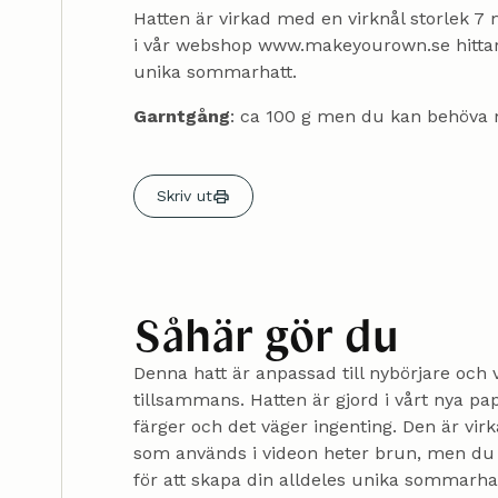
Hatten är virkad med en virknål storlek 
i vår webshop www.makeyourown.se hittar du
unika sommarhatt.
Garntgång
: ca 100 g men du kan behöva m
Skriv ut
Såhär gör du
Denna hatt är anpassad till nybörjare och
tillsammans. Hatten är gjord i vårt nya pa
färger och det väger ingenting. Den är vi
som används i videon heter brun, men du ka
för att skapa din alldeles unika sommarhat