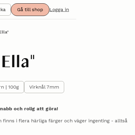
ska
Gå till shop
Logga in
Ella"
Ella"
n | 100g
Virknål 7mm
nabb och rolig att göra!
finns i flera härliga färger och väger ingenting - alltså