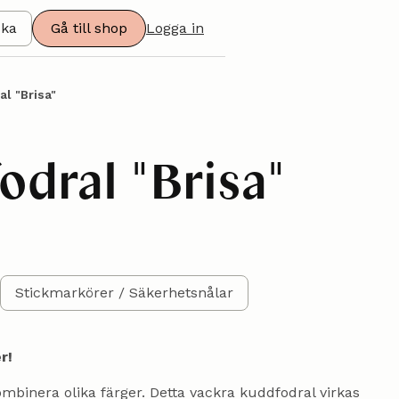
ska
Gå till shop
Logga in
al "Brisa"
odral "Brisa"
Stickmarkörer / Säkerhetsnålar
r!
mbinera olika färger. Detta vackra kuddfodral virkas