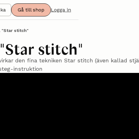
ska
Gå till shop
Logga in
 "Star stitch"
"Star stitch"
virkar den fina tekniken Star stitch (även kallad s
steg-instruktion