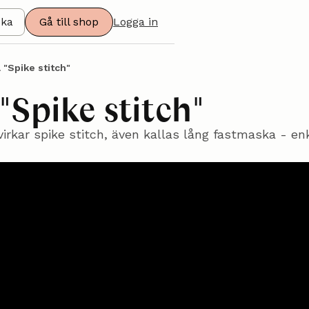
ska
Gå till shop
Logga in
 "Spike stitch"
"Spike stitch"
virkar spike stitch, även kallas lång fastmaska - en