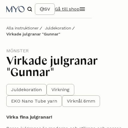
SV
Gå till shop
Alla instruktioner
Juldekoration
Virkade julgranar "Gunnar"
MÖNSTER
Virkade julgranar
"Gunnar"
Juldekoration
Virkning
EKO Nano Tube yarn
Virknål 6mm
Virka fina julgranar!