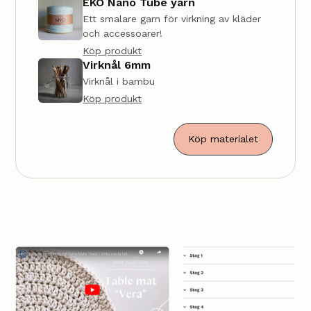
EKO Nano Tube yarn
Ett smalare garn för virkning av kläder
och accessoarer!
Köp produkt
Virknål 6mm
Virknål i bambu
Köp produkt
Köp materialet