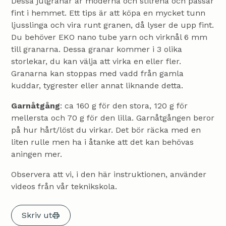
Dessa julgranar är moderna och stilrena och passar
fint i hemmet. Ett tips är att köpa en mycket tunn
ljusslinga och vira runt granen, då lyser de upp fint.
Du behöver EKO nano tube yarn och virknål 6 mm
till granarna. Dessa granar kommer i 3 olika
storlekar, du kan välja att virka en eller fler.
Granarna kan stoppas med vadd från gamla
kuddar, tygrester eller annat liknande detta.
Garnåtgång
: ca 160 g för den stora, 120 g för
mellersta och 70 g för den lilla. Garnåtgången beror
på hur hårt/löst du virkar. Det bör räcka med en
liten rulle men ha i åtanke att det kan behövas
aningen mer.
Observera att vi, i den här instruktionen, använder
videos från vår teknikskola.
Skriv ut