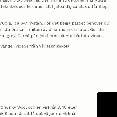
någon utav delarna. Den här instruktionen har alltså
a teknikvideos kommer att hjälpa dig så att du får ihop
-700 g, ca 6-7 nystan. För det beiga partiet behöver du
er du önskar i mitten av dina mormorsrutor. Gör du
arm grey. Garnåtgången beror på hur hårt du virkar.
nvänder videos från vår teknikskola.
Chunky Wool och en virknål 8, 10 eller
k S och för att få det väljer du virknål