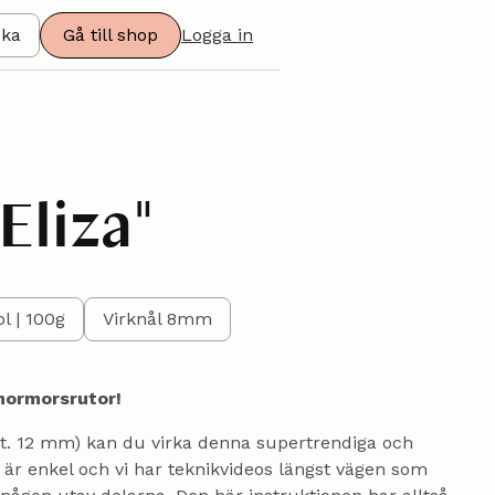
ska
Gå till shop
Logga in
"
Eliza"
 | 100g
Virknål 8mm
mormorsrutor!
lt. 12 mm) kan du virka denna supertrendiga och
 är enkel och vi har teknikvideos längst vägen som