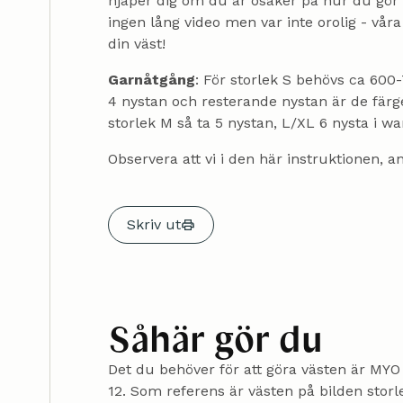
hjäper dig om du är osäker på hur du gör 
ingen lång video men var inte orolig - vår
din väst!
Garnåtgång
: För storlek S behövs ca 600
4 nystan och resterande nystan är de färg
storlek M så ta 5 nystan, L/XL 6 nysta i w
Observera att vi i den här instruktionen, a
Skriv ut
Såhär gör du
Det du behöver för att göra västen är MYO 
12. ‍Som referens är västen på bilden storle