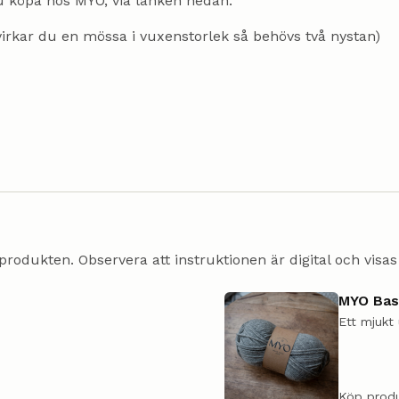
u köpa hos MYO, via länken nedan.
 (virkar du en mössa i vuxenstorlek så behövs två nystan)
produkten. Observera att instruktionen är digital och visas h
MYO Basi
Ett mjukt 
Köp prod