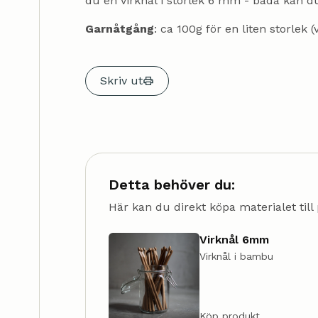
du en virknål i storlek 6 mm - båda kan d
Garnåtgång
: ca 100g för en liten storlek
Skriv ut
Detta behöver du:
Här kan du direkt köpa materialet till 
Virknål 6mm
Virknål i bambu
Köp produkt