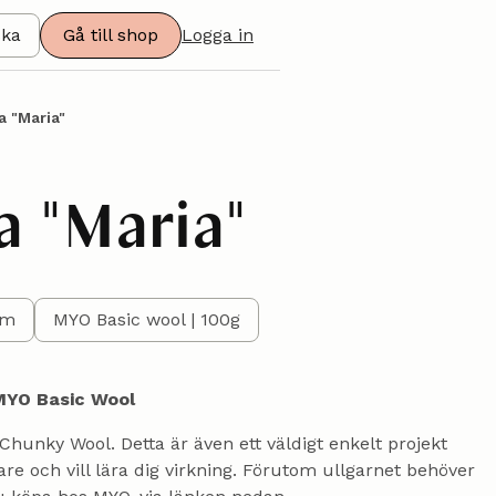
ska
Gå till shop
Logga in
a "Maria"
a "Maria"
mm
MYO Basic wool | 100g
 MYO Basic Wool
hunky Wool. Detta är även ett väldigt enkelt projekt
re och vill lära dig virkning. Förutom ullgarnet behöver