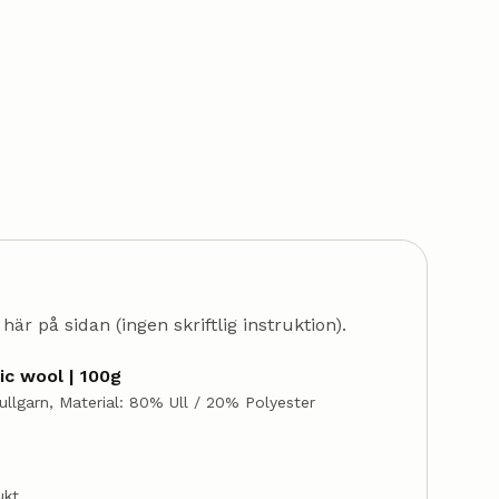
är på sidan (ingen skriftlig instruktion).
c wool | 100g
ullgarn, Material: 80% Ull / 20% Polyester
ukt