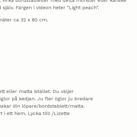
att virka bordstabletter med detta mönster eller kanske
älv. Färgen i videon heter "Light peach".
mäter ca 32 x 80 cm.
t eller matta istället. Du väljer
öglor på kedjan. Ju fler öglor ju bredare
nskar din löpare/bordstablett/matta.
 i ett hem. Lycka till! /Lizette