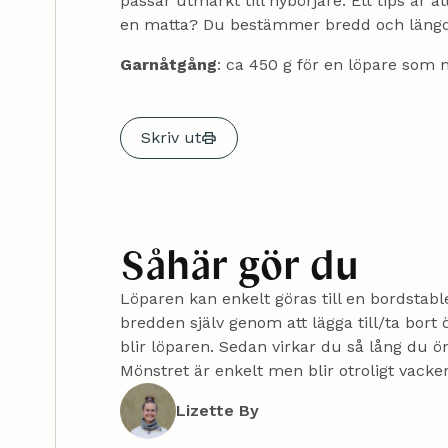
passar utmärkt till nybörjare. Ett tips är 
en matta? Du bestämmer bredd och längd sj
Garnåtgång
: ca 450 g för en löpare som 
Skriv ut
Såhär gör du
Löparen kan enkelt göras till en bordstablet
bredden själv genom att lägga till/ta bort 
blir löparen. Sedan virkar du så lång du ö
Mönstret är enkelt men blir otroligt vackert
Lizette By