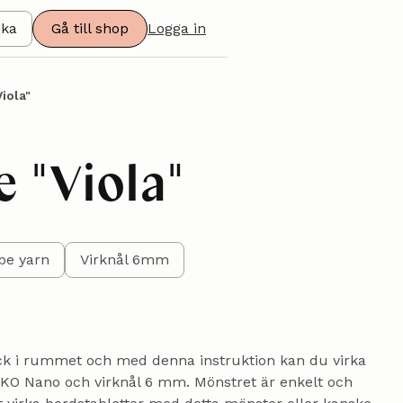
ska
Gå till shop
Logga in
Viola"
e "Viola"
be yarn
Virknål 6mm
ryck i rummet och med denna instruktion kan du virka
EKO Nano och virknål 6 mm. Mönstret är enkelt och