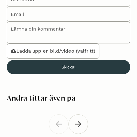
Ladda upp en bild/video (valfritt)
Andra tittar även på
Virkat tallriksunderlägg
Tallri
Inredning
Inredning
"Mira"
Knyt ett f
Virka tallriksunderlägg med citroner