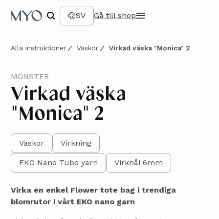
SV
Gå till shop
Alla instruktioner
Väskor
Virkad väska "Monica" 2
MÖNSTER
Virkad väska
"Monica" 2
Väskor
Virkning
EKO Nano Tube yarn
Virknål 6mm
Virka en enkel Flower tote bag i trendiga
blomrutor i vårt EKO nano garn