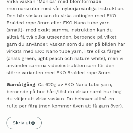
Virka väskan "Monica" med blomformade
mormorsrutor med vår nybörjarvänliga instruktion.
Den här väskan kan du virka antingen med EKO
Braided rope 3mm eller EKO Nano tube yarn
(small)- med exakt samma instruktion kan du
alltså få två olika utseenden, beroende på vilket
garn du använder. Väskan som du ser på bilden har
virkats med EKO Nano tube yarn, i tre olika färger
(chalk green, light peach och nature white), men vi
använder samma videoinstruktion som för den
större varianten med EKO Braided rope 3mm.
Garnåtgång
: Ca 620g av EKO Nano tube yarn,
beroende på hur hårt/löst du virkar samt hur hög
du väljer att virka väskan. Du behöver alltså en
rulle per färg (men kommer även att få garn över).
Skriv ut